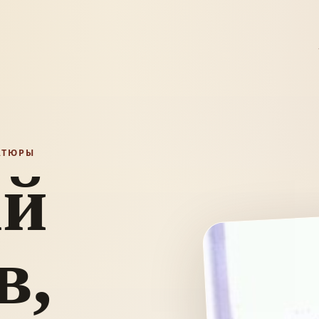
АТЮРЫ
ай
в,