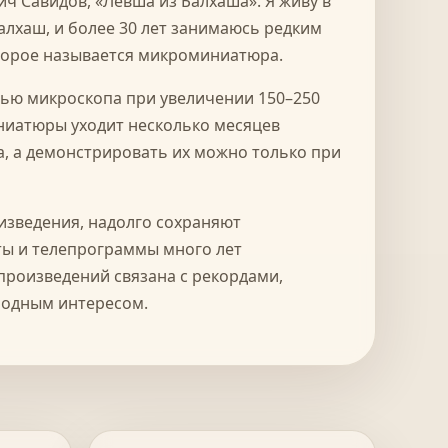
ч Савидов, «Левша из Балхаша». Я живу в
Балхаш, и более 30 лет занимаюсь редким
торое называется микроминиатюра.
ью микроскопа при увеличении 150–250
ниатюры уходит несколько месяцев
, а демонстрировать их можно только при
изведения, надолго сохраняют
еты и телепрограммы много лет
 произведений связана с рекордами,
родным интересом.