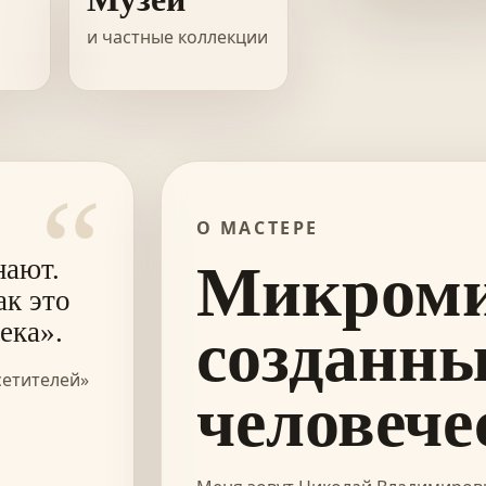
и частные коллекции
“
О МАСТЕРЕ
нают.
Микроми
ак это
ека».
созданн
сетителей»
человече