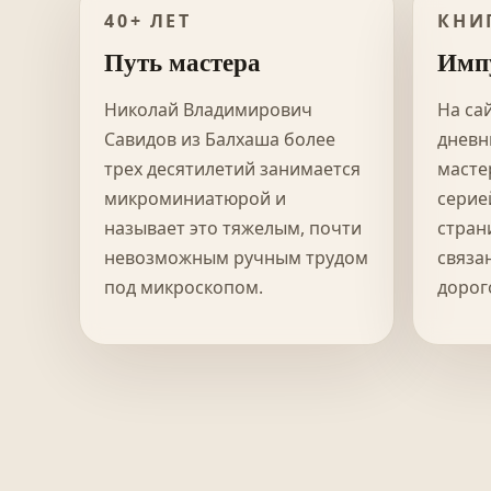
40+ ЛЕТ
КНИ
Путь мастера
Имп
Николай Владимирович
На са
Савидов из Балхаша более
дневн
трех десятилетий занимается
масте
микроминиатюрой и
серие
называет это тяжелым, почти
стран
невозможным ручным трудом
связа
под микроскопом.
дорог