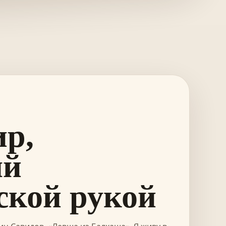
р,
ый
ской рукой