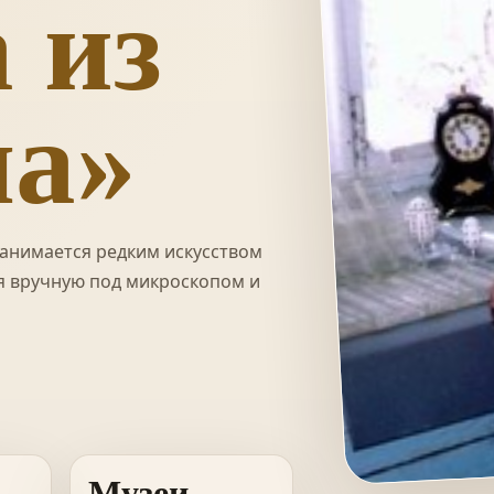
 из
а»
занимается редким искусством
я вручную под микроскопом и
Музеи