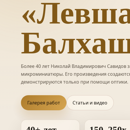
«Левша
Балхаш
Более 40 лет Николай Владимирович Савидов 
микроминиатюры. Его произведения создаютс
демонстрируются только при помощи оптики.
Галерея работ
Статьи и видео
40+ лет
150–250x